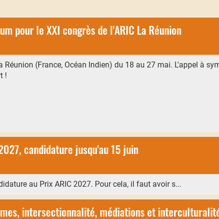
um pour le XXI congrès de l'ARIC La Réunion
la Réunion (France, Océan Indien) du 18 au 27 mai. L'appel à s
 !
2027, candidature jusqu'au 15 juin
idature au Prix ARIC 2027. Pour cela, il faut avoir s...
mes, intersectionnalité, médiations et interculturalit