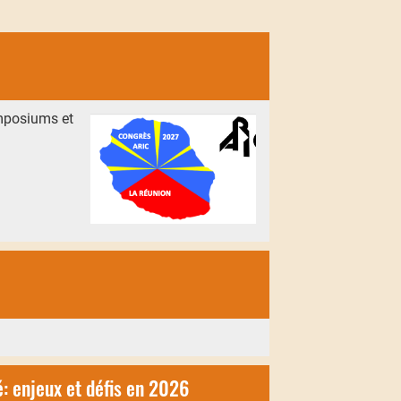
ymposiums et
é: enjeux et défis en 2026