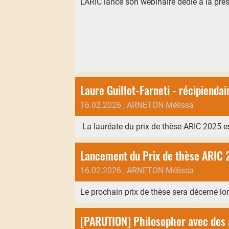
L'ARIC lance son webinaire dédié à la pré
Laure Guillot-Farneti - récipienda
16.02.2026
, ARNETON Mélissa
La lauréate du prix de thèse ARIC 2025 est
Lancement du Prix de thèse ARIC 
16.02.2026
, ARNETON Mélissa
Le prochain prix de thèse sera décerné lor