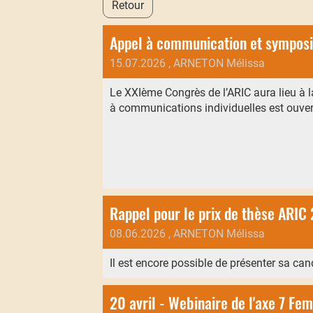
Retour
Appel à communication et symposi
15.07.2026
, ARNETON Mélissa
Le XXIème Congrès de l’ARIC aura lieu à 
à communications individuelles est ouvert
Rappel pour le prix de thèse ARIC 
08.06.2026
, ARNETON Mélissa
Il est encore possible de présenter sa cand
20 avril - Webinaire de l'axe 7 Fem