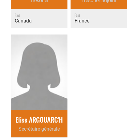
Trésorier
Trésorier adjoint
Pays
Pays
Canada
France
Elise ARGOUARC'H
Secrétaire générale