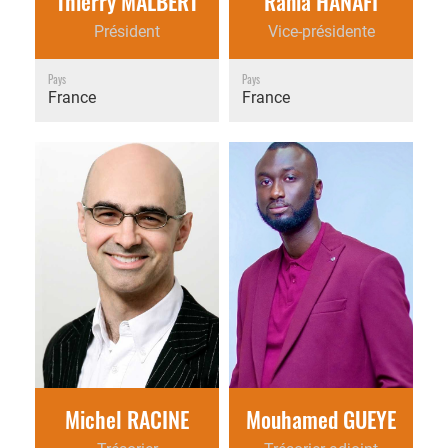
Thierry MALBERT
Rania HANAFI
Président
Vice-présidente
Pays
Pays
France
France
Michel RACINE
Mouhamed GUEYE