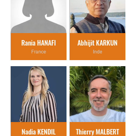
Rania HANAFI
Abhijit KARKUN
France
Inde
Nadia KENDIL
Thierry MALBERT