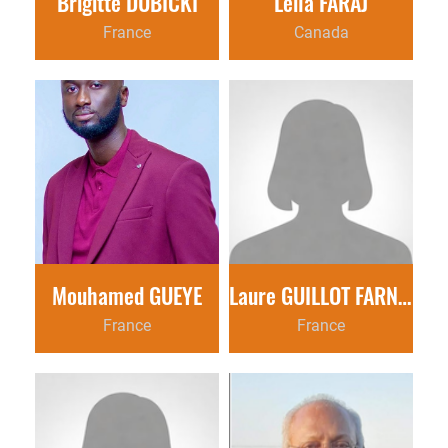
Brigitte DUBICKI
Leila FARAJ
France
Canada
Mouhamed GUEYE
Laure GUILLOT FARNETI
France
France