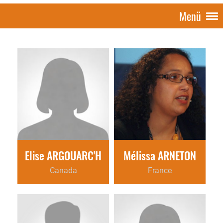
Menü
Elise ARGOUARC'H
Mélissa ARNETON
Canada
France