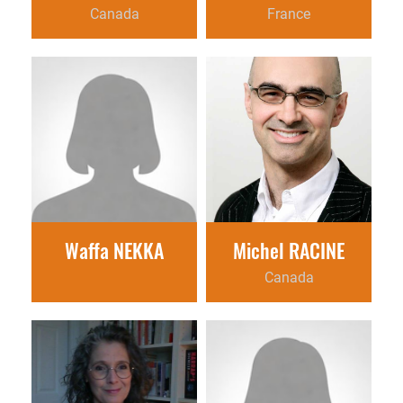
Canada
France
Waffa NEKKA
Michel RACINE
Canada